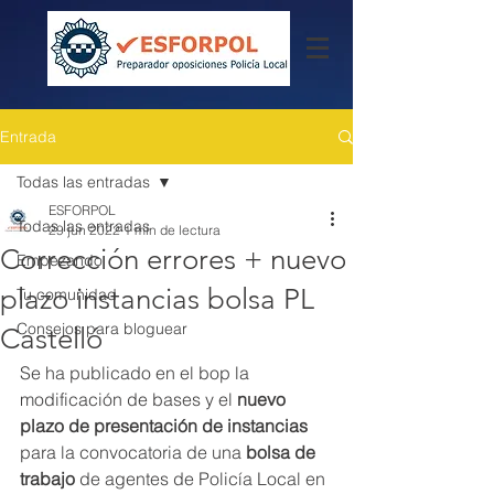
Entrada
Todas las entradas
ESFORPOL
Todas las entradas
29 jun 2022
1 min de lectura
Corrección errores + nuevo
Empezando
plazo instancias bolsa PL
Tu comunidad
Consejos para bloguear
Castelló
Se ha publicado en el bop la 
modificación de bases y el 
nuevo 
plazo de presentación de instancias
para la convocatoria de una 
bolsa de 
trabajo
 de agentes de Policía Local en 