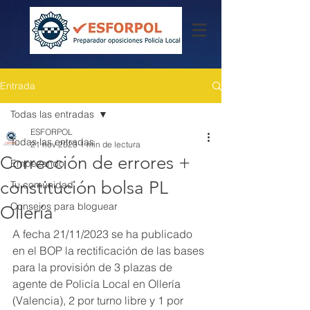
Entrada
Todas las entradas
ESFORPOL
Todas las entradas
21 nov 2023
1 min de lectura
Corrección de errores +
Empezando
constitución bolsa PL
Tu comunidad
Consejos para bloguear
Ollería
A fecha 21/11/2023 se ha publicado 
en el BOP la rectificación de las bases 
para la provisión de 3 plazas de 
agente de Policía Local en Ollería 
(Valencia), 2 por turno libre y 1 por 