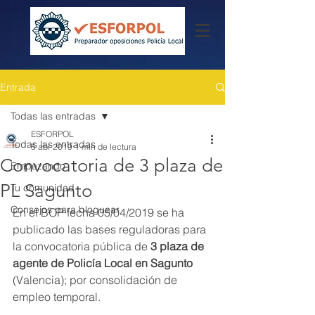
Entrada
Todas las entradas
ESFORPOL
Todas las entradas
5 abr 2019
1 min de lectura
Convocatoria de 3 plaza de
Empezando
PL Sagunto
Tu comunidad
Consejos para bloguear
En el BOP fecha 05/04/2019 se ha 
publicado las bases reguladoras para 
la convocatoria pública de 
3 plaza de 
agente de Policía Local en Sagunto
(Valencia); por consolidación de 
empleo temporal.