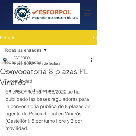
Entrada
Todas las entradas
ESFORPOL
Todas las entradas
6 sept 2022
1 min de lectura
Convocatoria 8 plazas PL
Empezando
Vinarós
Tu comunidad
Consejos para bloguear
En el BOP fecha 11/08/2022 se ha 
publicado las bases reguladoras para 
la convocatoria pública de 8 plazas de 
agente de Policía Local en Vinarós 
(Castellón); 5 por turno libre y 3 por 
movilidad.