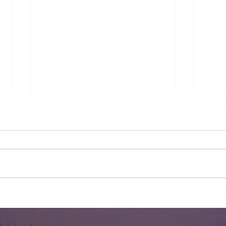
Lista
Apertura plazo instancias Pl
Pobla de Vallbona