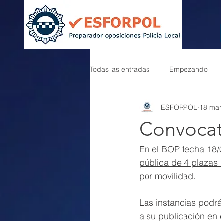
Todas las entradas
Empezando
ESFORPOL
18 ma
Convocato
En el BOP fecha 18/
pública de 4 plazas 
por movilidad.
Las instancias podrá
a su publicación en e