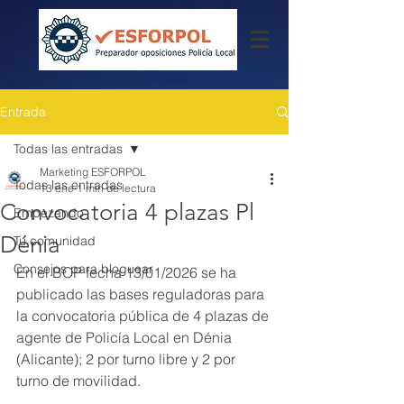
Entrada
Todas las entradas
Marketing ESFORPOL
Todas las entradas
13 ene
1 min de lectura
Convocatoria 4 plazas Pl
Empezando
Dénia
Tu comunidad
Consejos para bloguear
En el BOP fecha 13/01/2026 se ha 
publicado las bases reguladoras para 
la convocatoria pública de 4 plazas de 
agente de Policía Local en Dénia 
(Alicante); 2 por turno libre y 2 por 
turno de movilidad. 