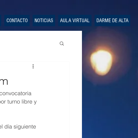
CONTACTO
NOTICIAS
AULA VIRTUAL
DARME DE ALTA
im
convocatoria 
r turno libre y 
l día siguiente 