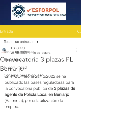
Entrada
Todas las entradas
ESFORPOL
Todas las entradas
28 dic 2022
1 min de lectura
Convocatoria 3 plazas PL
Empezando
Beniarjó
Tu comunidad
Consejos para bloguear
En el BOP fecha 28/12/2022 se ha 
publicado las bases reguladoras para 
la convocatoria pública de 
3 plazas de 
agente de Policía Local en Beniarjó
(Valencia); por estabilización de 
empleo.