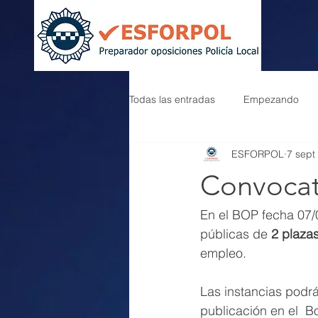
Todas las entradas
Empezando
ESFORPOL
7 sept
Convocato
En el BOP fecha 07/
públicas de 
2 plazas
empleo.
Las instancias podrá
publicación en el  Bo