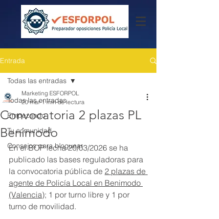
Entrada
Todas las entradas
Marketing ESFORPOL
Todas las entradas
20 mar
1 min de lectura
Convocatoria 2 plazas PL
Empezando
Benimodo
Tu comunidad
Consejos para bloguear
En el BOP fecha 20/03/2026 se ha 
publicado las bases reguladoras para 
la convocatoria pública de 
2 plazas de 
agente de Policía Local en Benimodo 
(Valencia)
; 1 por turno libre y 1 por 
turno de movilidad.