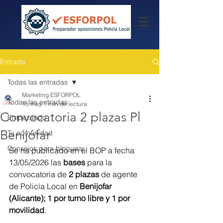
Entrada
Todas las entradas
Marketing ESFORPOL
Todas las entradas
15 may
1 min de lectura
Convocatoria 2 plazas Pl
Empezando
Benijófar
Tu comunidad
Consejos para bloguear
Se ha publicado en el BOP a fecha 
13/05/2026 las 
bases
 para la 
convocatoria de 
2 plazas
 de agente 
de Policía Local en 
Benijofar 
(Alicante); 1 por turno libre y 1 por 
movilidad
. 