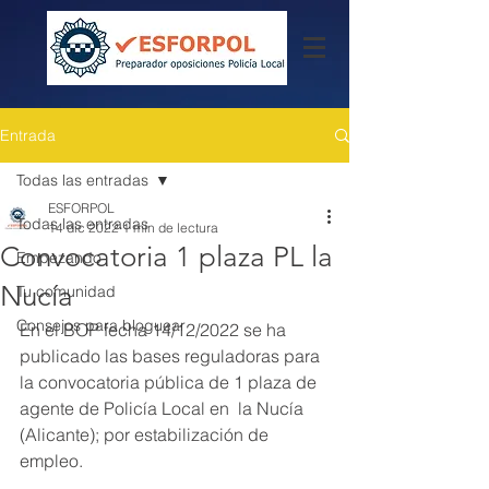
Entrada
Todas las entradas
ESFORPOL
Todas las entradas
14 dic 2022
1 min de lectura
Convocatoria 1 plaza PL la
Empezando
Nucía
Tu comunidad
Consejos para bloguear
En el BOP fecha 14/12/2022 se ha 
publicado las bases reguladoras para 
la convocatoria pública de 1 plaza de 
agente de Policía Local en  la Nucía 
(Alicante); por estabilización de 
empleo.