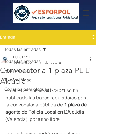
Entrada
Todas las entradas
ESFORPOL
Todas las entradas
15 mar 2021
1 min de lectura
Convocatoria 1 plaza PL L’
Empezando
Alcúdia
Tu comunidad
Consejos para bloguear
En el BOP fecha 15/03/2021 se ha 
publicado las bases reguladoras para 
la convocatoria pública de 
1 plaza de 
agente de Policía Local en L’Alcúdia  
(Valencia); por turno libre.
Las instancias podrán presentarse 