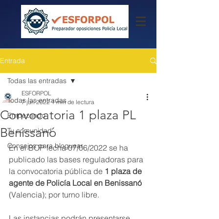
Entrada
Todas las entradas
ESFORPOL
Todas las entradas
7 jun 2022
1 min de lectura
Convocatoria 1 plaza PL
Empezando
Benissanó
Tu comunidad
Consejos para bloguear
En el BOP fecha 07/06/2022 se ha 
publicado las bases reguladoras para 
la convocatoria pública de 
1 plaza de 
agente de Policía Local en Benissanó 
(Valencia); por turno libre.
Las instancias podrán presentarse 