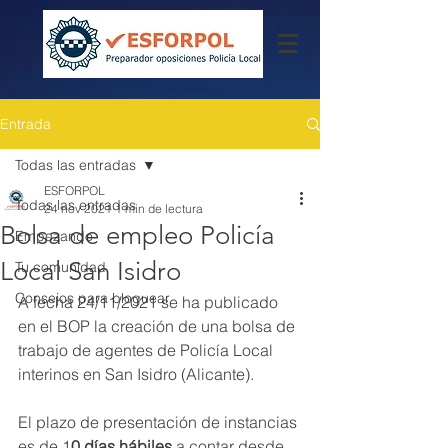
Entrada
Todas las entradas
ESFORPOL
Todas las entradas
24 nov 2021
1 min de lectura
Bolsa de empleo Policía
Empezando
Local San Isidro
Tu comunidad
Consejos para bloguear
A fecha 24/11/2021 se ha publicado 
en el BOP la creación de una bolsa de 
trabajo de agentes de Policía Local 
interinos en San Isidro (Alicante).
El plazo de presentación de instancias 
es de 1
0 días hábiles
 a contar desde 