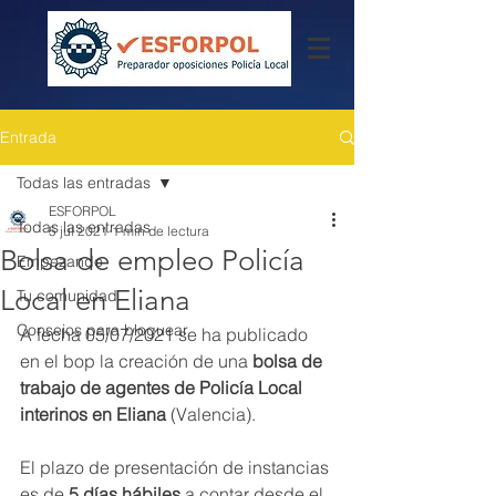
Entrada
Todas las entradas
ESFORPOL
Todas las entradas
5 jul 2021
1 min de lectura
Bolsa de empleo Policía
Empezando
Local en Eliana
Tu comunidad
Consejos para bloguear
A fecha 05/07/2021 se ha publicado 
en el bop la creación de una 
bolsa de 
trabajo de agentes de Policía Local 
interinos en Eliana
 (Valencia).
El plazo de presentación de instancias 
es de
 5 días hábiles
 a contar desde el 