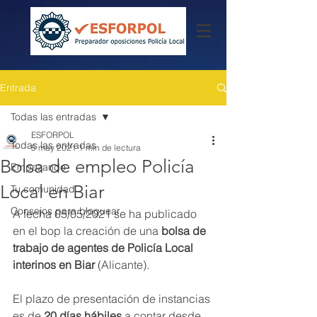
Entrada
Todas las entradas
ESFORPOL
Todas las entradas
5 may 2021
1 min de lectura
Bolsa de empleo Policía
Empezando
Local en Biar
Tu comunidad
Consejos para bloguear
A fecha 05/05/2021 se ha publicado 
en el bop la creación de una 
bolsa de 
trabajo de agentes de Policía Local 
interinos en Biar 
(Alicante).
El plazo de presentación de instancias 
es de 
20 días hábiles
 a contar desde 