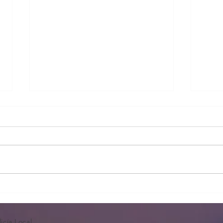
Lista
Apertura plazo instancias Pl
Pobla de Vallbona
icía Local