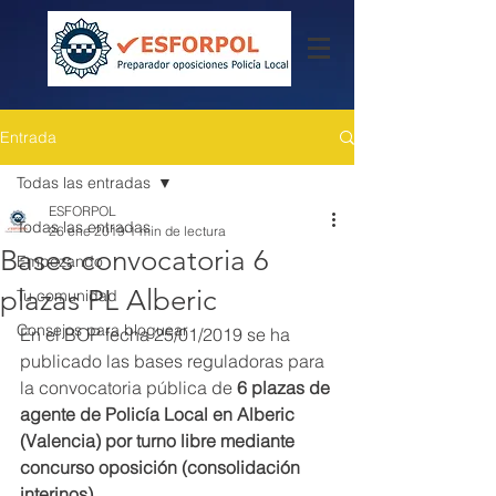
Entrada
Todas las entradas
ESFORPOL
Todas las entradas
26 ene 2019
1 min de lectura
Bases convocatoria 6
Empezando
plazas PL Alberic
Tu comunidad
Consejos para bloguear
En el BOP fecha 25/01/2019 se ha 
publicado las bases reguladoras para 
la convocatoria pública de 
6 plazas de 
agente de Policía Local en Alberic 
(Valencia) por turno libre mediante 
concurso oposición (consolidación 
interinos).