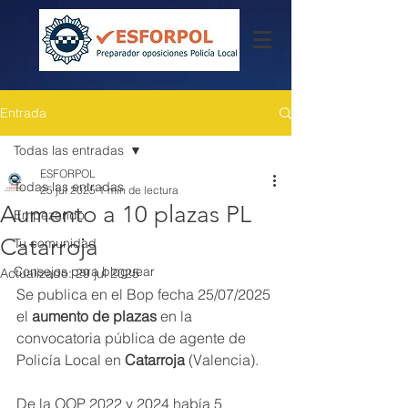
Entrada
Todas las entradas
ESFORPOL
Todas las entradas
25 jul 2025
1 min de lectura
Aumento a 10 plazas PL
Empezando
Catarroja
Tu comunidad
Consejos para bloguear
Actualizado:
29 jul 2025
Se publica en el Bop fecha 25/07/2025 
el
 aumento de plazas
 en la 
convocatoria pública de agente de 
Policía Local en 
Catarroja
 (Valencia).
De la OOP 2022 y 2024 había 5 