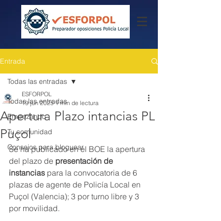
Entrada
Todas las entradas
ESFORPOL
Todas las entradas
19 jun 2025
1 min de lectura
Apertura Plazo intancias PL
Empezando
Puçol
Tu comunidad
Consejos para bloguear
Se ha publicado en el BOE la apertura 
del plazo de 
presentación de 
instancias
 para la convocatoria de 6 
plazas de agente de Policía Local en 
Puçol (Valencia); 3 por turno libre y 3 
por movilidad.