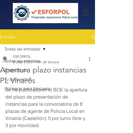
Entrada
Todas las entradas
ESFORPOL
Todas las entradas
6 sept 2022
1 min de lectura
Apertura plazo instancias
Empezando
PL Vinarós
Tu comunidad
Consejos para bloguear
Se ha publicado en el BOE la apertura 
del plazo de presentación de 
instancias para la convocatoria de 8 
plazas de agente de Policía Local en 
Vinarós (Castellón); 5 por turno libre y 
3 por movilidad.