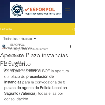
Entrada
Todas las entradas
ESFORPOL
Todas las entradas
23 may 2019
1 min de lectura
Apertura Plazo instancias
Empezando
PL Sagunto
Tu comunidad
Consejos para bloguear
Se ha publicado en el BOE la apertura 
del plazo de 
presentación de 
instancias
 para la convocatoria de 
3 
plazas de agente de Policía Local en 
Sagunto (Valencia)
, todas ellas por 
consolidación.