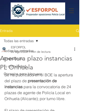
Entrada
Todas las entradas
ESFORPOL
Todas las entradas
22 ago 2022
1 min de lectura
Apertura plazo instancias
Empezando
PL Orihuela
Tu comunidad
Consejos para bloguear
Se ha publicado en el BOE la apertura 
del plazo de 
presentación de 
instancias 
para la convocatoria de 24 
plazas de agente de Policía Local en  
Orihuela (Alicante); por turno libre.
El plazo de presentación de 