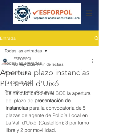
Entrada
Todas las entradas
ESFORPOL
Todas las entradas
26 may 2022
1 min de lectura
Apertura plazo instancias
Empezando
PL La Vall d'Uixó
Tu comunidad
Consejos para bloguear
Se ha publicado en el BOE la apertura 
del plazo de 
presentación de 
instancias
 para la convocatoria de 5 
plazas de agente de Policía Local en 
La Vall d'Uixó  (Castellón); 3 por turno 
libre y 2 por movilidad.