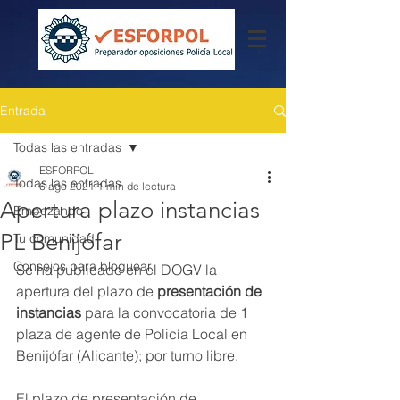
Entrada
Todas las entradas
ESFORPOL
Todas las entradas
6 ago 2021
1 min de lectura
Apertura plazo instancias
Empezando
PL Benijófar
Tu comunidad
Consejos para bloguear
Se ha publicado en el DOGV la 
apertura del plazo de 
presentación de 
instancias
 para la convocatoria de 1 
plaza de agente de Policía Local en 
Benijófar (Alicante); por turno libre.
El plazo de presentación de 