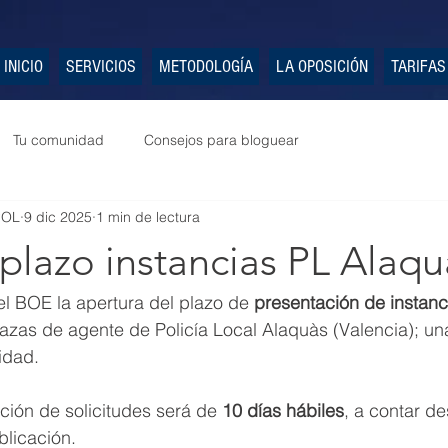
INICIO
SERVICIOS
METODOLOGÍA
LA OPOSICIÓN
TARIFAS
Tu comunidad
Consejos para bloguear
POL
9 dic 2025
1 min de lectura
plazo instancias PL Alaqu
l BOE la apertura del plazo de 
presentación de instanc
azas de agente de Policía Local Alaquàs (Valencia); una
lidad.
ción de solicitudes será de 
10 días hábiles
, a contar de
blicación.