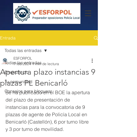
Entrada
Todas las entradas
ESFORPOL
Todas las entradas
7 feb 2024
1 min de lectura
Apertura plazo instancias 9
Empezando
plazas PL Benicarló
Tu comunidad
Consejos para bloguear
Se ha publicado en el BOE la apertura 
del plazo de presentación de 
instancias para la convocatoria de 9 
plazas de agente de Policía Local en 
Benicarló (Castellón), 6 por turno libre 
y 3 por turno de movilidad.