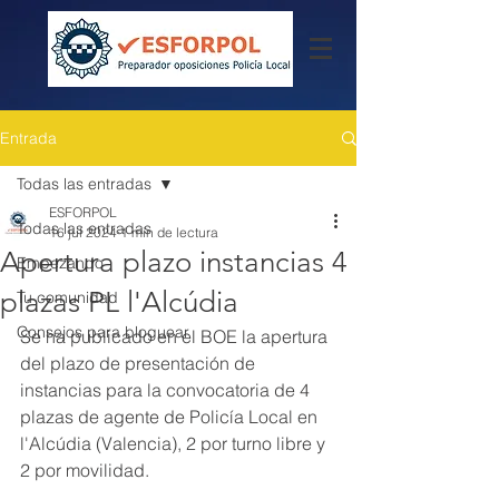
Entrada
Todas las entradas
ESFORPOL
Todas las entradas
16 jul 2024
1 min de lectura
Apertura plazo instancias 4
Empezando
plazas PL l'Alcúdia
Tu comunidad
Consejos para bloguear
Se ha publicado en el BOE la apertura 
del plazo de presentación de 
instancias para la convocatoria de 4 
plazas de agente de Policía Local en 
l'Alcúdia (Valencia), 2 por turno libre y 
2 por movilidad.