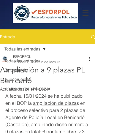
Entrada
Todas las entradas
ESFORPOL
Todas las entradas
15 ene 2024
1 min de lectura
Ampliación a 9 plazas PL
Empezando
Benicarló
Tu comunidad
Consejos para bloguear
Actualizado:
24 ene 2024
A fecha 15/01/2024 se ha publicado 
en el BOP la 
ampliación de plaza
s en 
el proceso selectivo para 2 plazas de 
Agente de Policía Local en Benicarló 
(Castellón), ampliando dicho número a 
9 plazas en total
; 6 por turno libre, y 3 