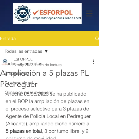
Entrada
Todas las entradas
ESFORPOL
Todas las entradas
5 may 2023
1 min de lectura
Ampliación a 5 plazas PL
Empezando
Pedreguer
Tu comunidad
Consejos para bloguear
A fecha 05/05/2023 se ha publicado 
en el BOP la ampliación de plazas en 
el proceso selectivo para 3 plazas de 
Agente de Policía Local en Pedreguer 
(Alicante), ampliando dicho número a
5 plazas en total
, 3 por turno libre, y 2 
por turno de movilidad.