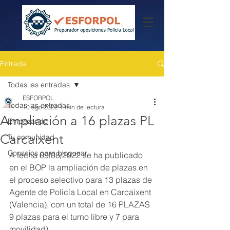
Entrada
Todas las entradas
ESFORPOL
Todas las entradas
10 ago 2022
1 min de lectura
Ampliación a 16 plazas PL
Empezando
Carcaixent
Tu comunidad
Consejos para bloguear
A fecha 09/08/2022 se ha publicado 
en el BOP la ampliación de plazas en 
el proceso selectivo para 13 plazas de 
Agente de Policía Local en Carcaixent 
(Valencia), con un total de 16 PLAZAS  
9 plazas para el turno libre y 7 para 
movilidad).