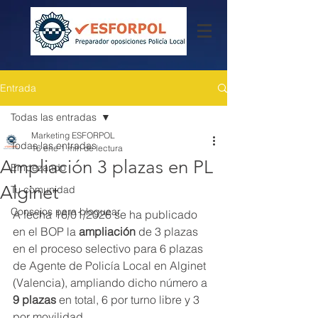
Entrada
Todas las entradas
Marketing ESFORPOL
Todas las entradas
16 ene
1 min de lectura
Ampliación 3 plazas en PL
Empezando
Alginet
Tu comunidad
Consejos para bloguear
A fecha 16/01/2026 se ha publicado 
en el BOP la
 ampliación
 de 3 plazas 
en el proceso selectivo para 6 plazas 
de Agente de Policía Local en Alginet 
(Valencia), ampliando dicho número a 
9 plazas
 en total, 6 por turno libre y 3 
por movilidad.