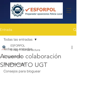
Entrada
Todas las entradas
ESFORPOL
Todas las entradas
5 may
1 min de lectura
Acuerdo colaboración
Empezando
SINDICATO UGT
Tu comunidad
Consejos para bloguear